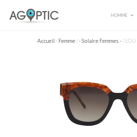
HOMME
Accueil
/
Femme
/
- Solaire Femmes -
/ LOU