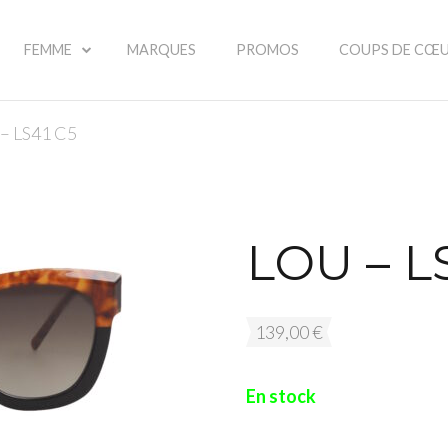
FEMME
MARQUES
PROMOS
COUPS DE CŒ
 – LS41 C5
LOU – L
139,00
€
En stock