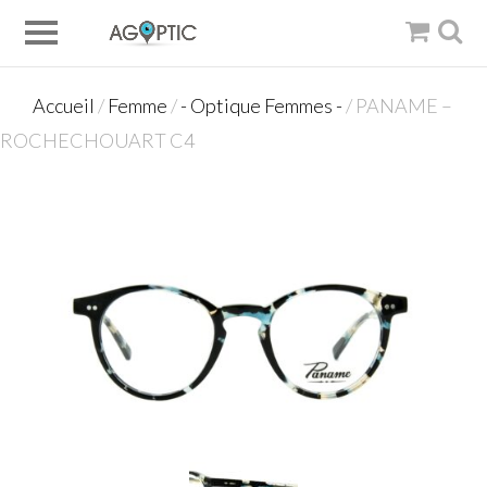
Accueil
/
Femme
/
- Optique Femmes -
/ PANAME –
ROCHECHOUART C4