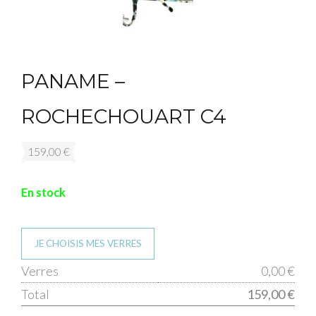
PANAME –
ROCHECHOUART C4
159,00
€
En stock
JE CHOISIS MES VERRES
qua
Verres
0,00 €
de
Total
159,00 €
PA