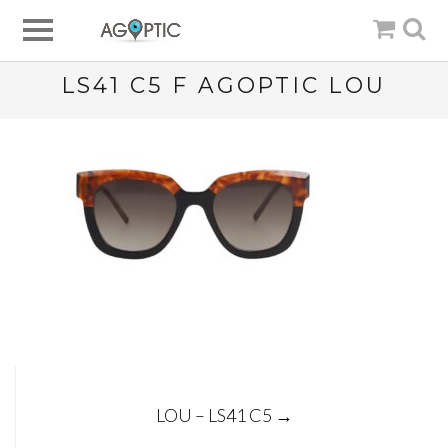
LS41 C5 F AGOPTIC LOU
Post
LOU – LS41 C5
→
navigation