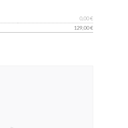
quantité
0,00 €
de
129,00 €
LOU
-
AM27
C1