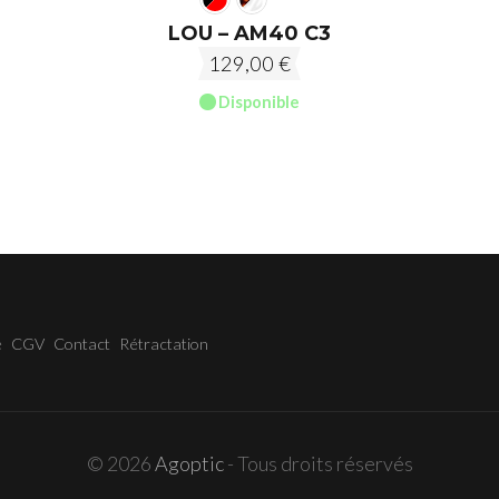
LOU – AM40 C3
129,00
€
Disponible
e
CGV
Contact
Rétractation
© 2026
Agoptic
- Tous droits réservés