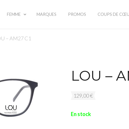
FEMME
MARQUES
PROMOS
COUPS DE CŒ
OU – AM27 C1
LOU – A
129,00
€
En stock