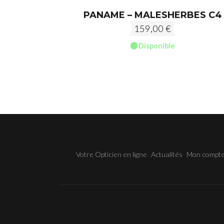
PANAME – MALESHERBES C4
159,00
€
Disponible
Votre Opticien en ligne
Actualités
Mon compt