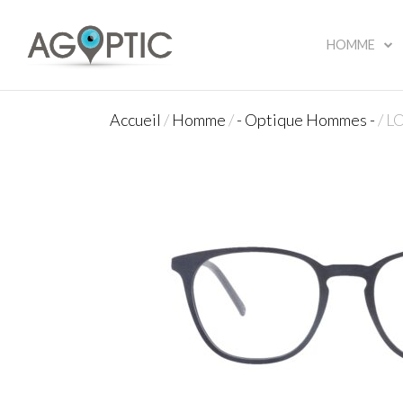
HOMME
Accueil
/
Homme
/
- Optique Hommes -
/ L