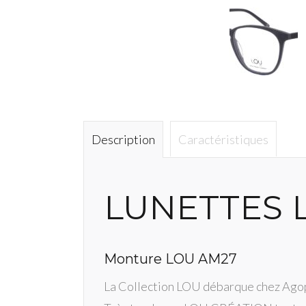
Description
Caractéristiques
LUNETTES 
Monture LOU AM27
La Collection LOU débarque chez Agop