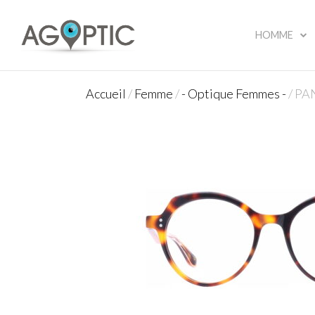
HOMME
Accueil
/
Femme
/
- Optique Femmes -
/ P