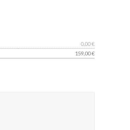
quantité
0,00 €
de
159,00 €
PANAME
-
LANDON
C1