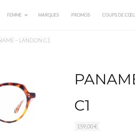
FEMME
MARQUES
PROMOS
COUPS DE CŒ
ANAME – LANDON C1
PANAME
C1
159,00
€