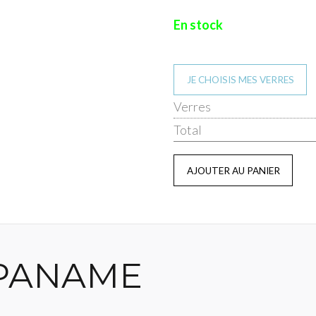
En stock
JE CHOISIS MES VERRES
Verres
Total
 PANAME