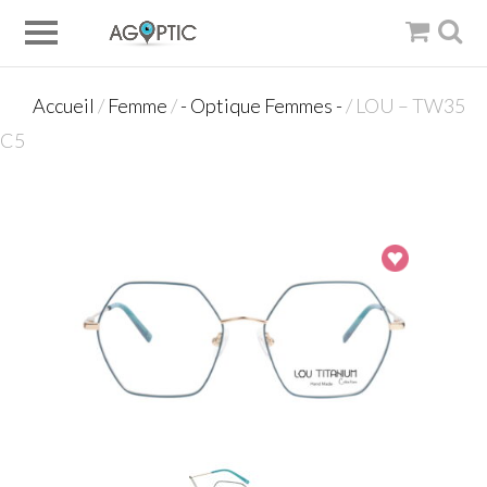
Accueil
/
Femme
/
- Optique Femmes -
/ LOU – TW35
C5