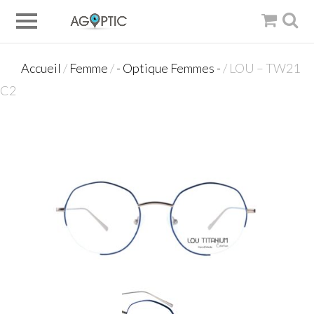
Accueil
/
Femme
/
- Optique Femmes -
/ LOU – TW21
C2