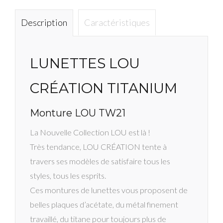
TW
C2
Description
Caractéristiques
LUNETTES LOU
CRÉATION TITANIUM
Monture LOU TW21
La Nouvelle Collection LOU est là !
Très tendance, LOU CRÉATION tente à
travers ses modèles de satisfaire tous les
styles, tous les esprits.
Ces montures de lunettes vous proposent de
belles plaques d’acétate, du métal finement
travaillé, du titane pour toujours plus de