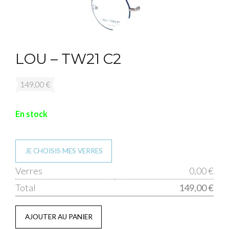
LOU – TW21 C2
149,00
€
En stock
JE CHOISIS MES VERRES
qua
Verres
0,00 €
de
Total
149,00 €
LO
-