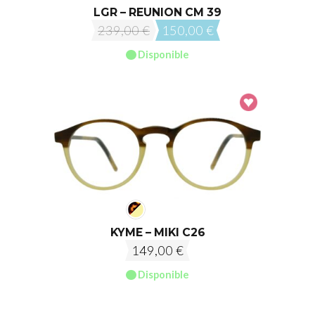
LGR – REUNION CM 39
Le
Le
239,00
€
150,00
€
prix
prix
Disponible
initial
actuel
était :
est :
239,00 €.
150,00 €.
KYME – MIKI C26
149,00
€
Disponible