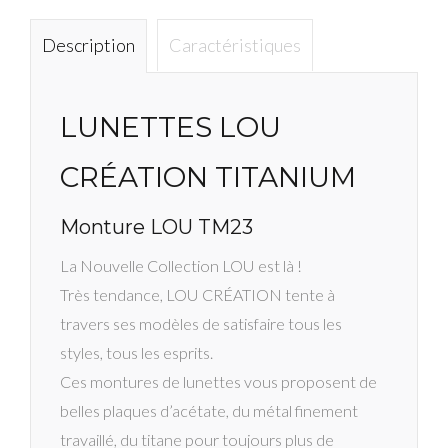
TM
C3
Description
Caractéristiques
LUNETTES LOU
CRÉATION TITANIUM
Monture LOU TM23
La Nouvelle Collection LOU est là !
Très tendance, LOU CRÉATION tente à
travers ses modèles de satisfaire tous les
styles, tous les esprits.
Ces montures de lunettes vous proposent de
belles plaques d’acétate, du métal finement
travaillé, du titane pour toujours plus de