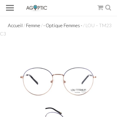
Accueil
/
Femme
/
- Optique Femmes -
/ LOU – TM23
C3