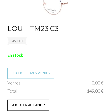
LOU – TM23 C3
149,00
€
En stock
JE CHOISIS MES VERRES
qua
Verres
0,00 €
de
Total
149,00 €
LO
-