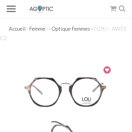
Accueil
/
Femme
/
- Optique Femmes -
/ LOU – AW51
C2