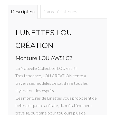
AW
C2
Description
Caractéristiques
LUNETTES LOU
CRÉATION
Monture LOU AW51 C2
La Nouvelle Collection LOU est là !
Très tendance, LOU CRÉATION tente à
travers ses modèles de satisfaire tous les
styles, tous les esprits.
Ces montures de lunettes vous proposent de
belles plaques d’acétate, du métal finement
travaillé, du titane pour toujours plus de