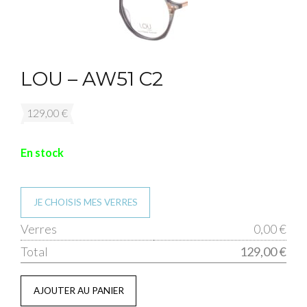
LOU – AW51 C2
129,00
€
En stock
JE CHOISIS MES VERRES
qua
Verres
0,00 €
de
Total
129,00 €
LO
-