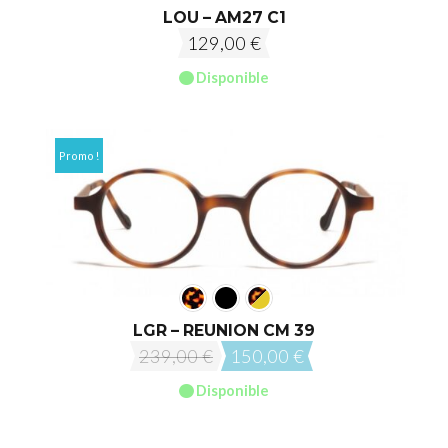
LOU – AM27 C1
129,00
€
Disponible
Promo !
LGR – REUNION CM 39
Le
Le
239,00
€
150,00
€
prix
prix
Disponible
initial
actuel