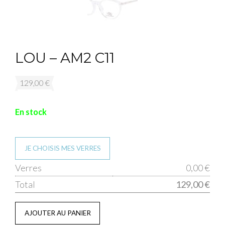
LOU – AM2 C11
129,00
€
En stock
JE CHOISIS MES VERRES
qua
Verres
0,00 €
de
Total
129,00 €
LO
-