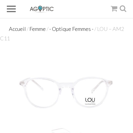
Accueil
/
Femme
/
- Optique Femmes -
/ LOU – AM2
C11