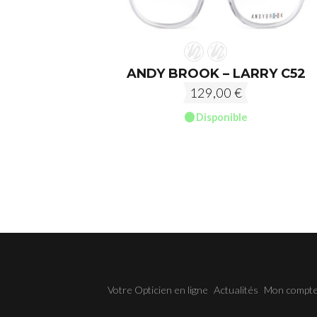
ANDY BROOK – LARRY C52
129,00
€
Disponible
Votre Opticien en ligne
Actualités
Mon compt