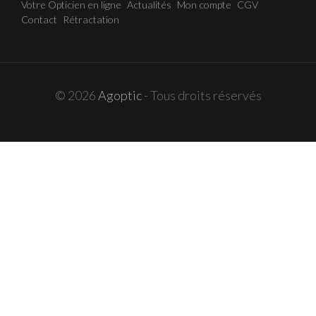
Votre Opticien en ligne
Actualités
Mon compte
CGV
Contact
Rétractation
© 2026
Agoptic
- Tous droits réservés