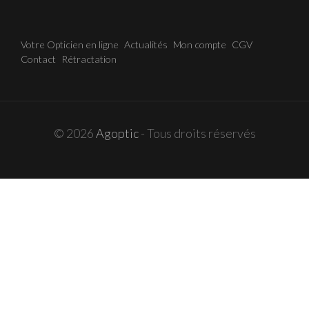
Votre Opticien en ligne
Actualités
Mon compte
CGV
Contact
Rétractation
© 2026
Agoptic
- Tous droits réservés