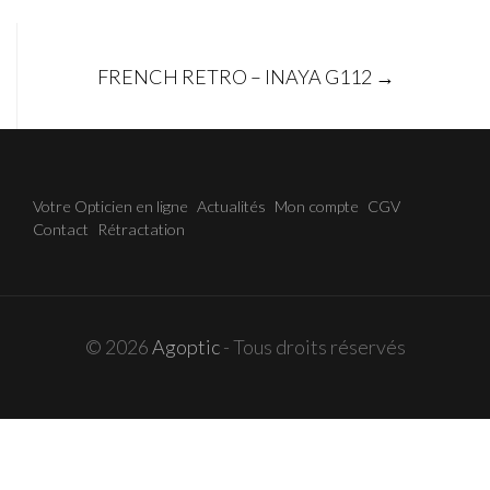
Post
FRENCH RETRO – INAYA G112
→
navigation
Votre Opticien en ligne
Actualités
Mon compte
CGV
Contact
Rétractation
© 2026
Agoptic
- Tous droits réservés