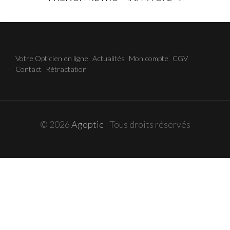
navigation
Votre Opticien en ligne
Actualités
Mon compte
CGV
Contact
Rétractation
© 2026
Agoptic
- Tous droits réservés