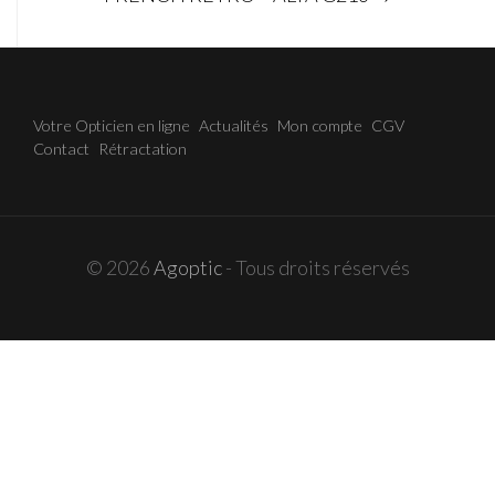
navigation
Votre Opticien en ligne
Actualités
Mon compte
CGV
Contact
Rétractation
© 2026
Agoptic
- Tous droits réservés