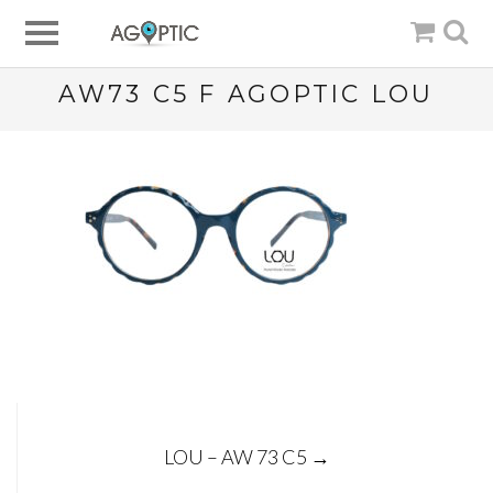
AW73 C5 F AGOPTIC LOU
Post
LOU – AW 73 C5
→
navigation