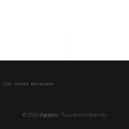
e
CGV
Contact
Rétractation
© 2026
Agoptic
- Tous droits réservés