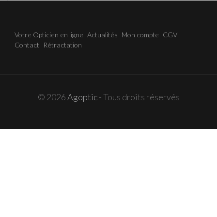
Votre Opticien en ligne
Actualités
Mon compte
CGV
Contact
Rétractation
© 2026
Agoptic
- Tous droits réservés