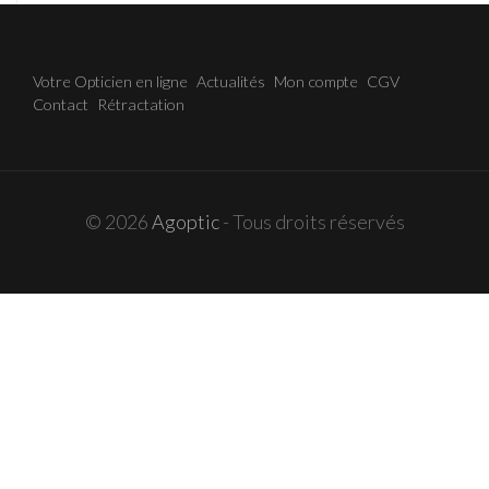
Votre Opticien en ligne
Actualités
Mon compte
CGV
Contact
Rétractation
© 2026
Agoptic
- Tous droits réservés