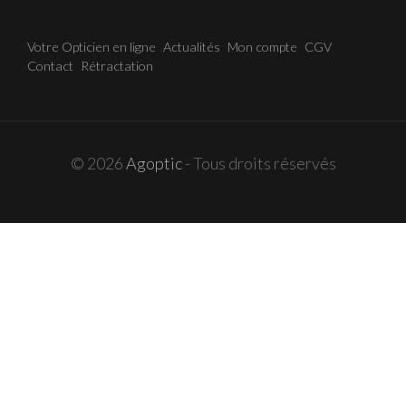
Votre Opticien en ligne
Actualités
Mon compte
CGV
Contact
Rétractation
© 2026
Agoptic
- Tous droits réservés