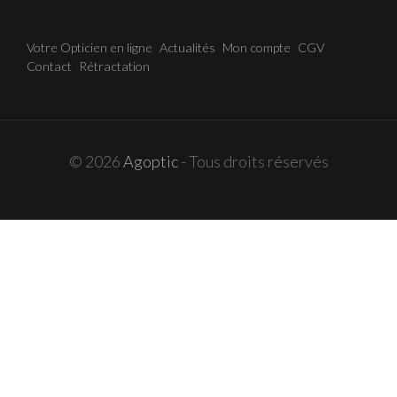
Votre Opticien en ligne
Actualités
Mon compte
CGV
Contact
Rétractation
© 2026
Agoptic
- Tous droits réservés