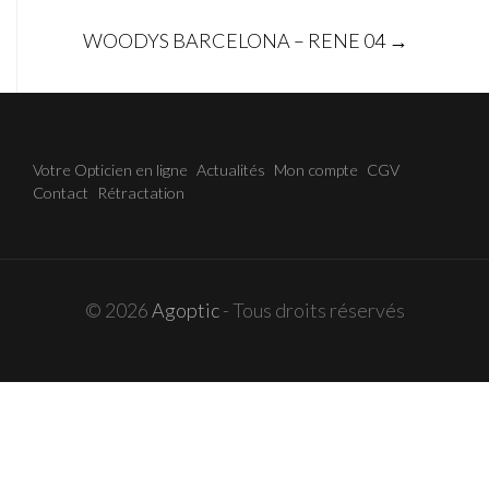
Post
WOODYS BARCELONA – RENE 04
→
navigation
Votre Opticien en ligne
Actualités
Mon compte
CGV
Contact
Rétractation
© 2026
Agoptic
- Tous droits réservés