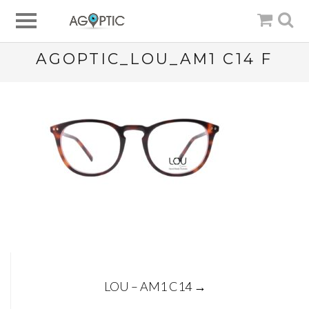
AGOPTIC_LOU_AM1 C14 F
Post
LOU – AM1 C14
→
navigation