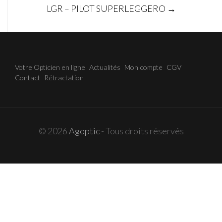
LGR – PILOT SUPERLEGGERO
→
navigation
Votre Opticien en ligne
Actualités
Mon compte
CGV
Contact
Rétractation
© 2026
Agoptic
- Tous droits réservés