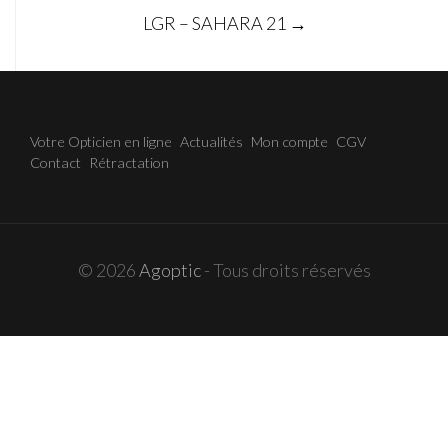
LGR – SAHARA 21
→
navigation
Votre Opticien en ligne
Actualités
Mon compte
CGV
Contact
Rétractation
© 2026
Agoptic
- Tous droits réservés