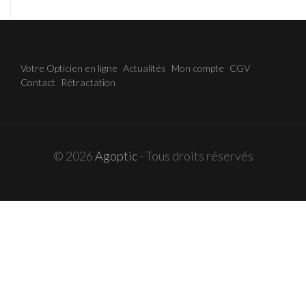
navigation
Votre Opticien en ligne
Actualités
Mon compte
CGV
Contact
Rétractation
© 2026
Agoptic
- Tous droits réservés