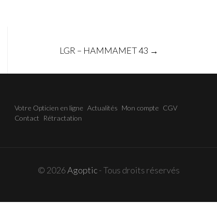
Post
LGR – HAMMAMET 43
→
navigation
Votre Opticien en ligne
Actualités
Mon compte
CGV
Contact
Rétractation
© 2026
Agoptic
- Tous droits réservés